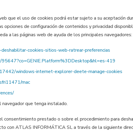
ue el uso de cookies podrá estar sujeto a su aceptación durant
las opciones de configuración de contenidos y privacidad dis
ceda a las páginas web de ayuda de los principales navegadores:
y-deshabilitar-cookies-sitios-web-ratrear-preferencias
swer/95647?co=GENIE.Platform%3DDesktop&hl=es-419
lp/17442/windows-internet-explorer-deete-manage-cookies
i/sfri11471/mac
rences/
 navegador que tenga instalado.
el consentimiento prestado o sobre el procedimiento para deshabi
contacto con ATLAS INFORMÁTICA SL a través de la siguiente