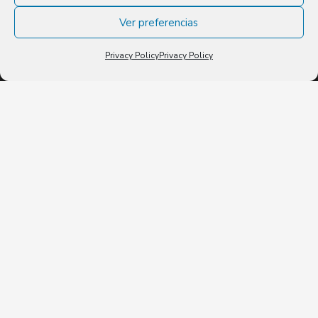
Ver preferencias
Privacy Policy
Privacy Policy
ATLAS
INFORMATICA ha
sido partícipe del
Programa de
Mentoring y Apoyo a
la Internacionalización
de la Pyme en el
marco del Plan de
Recuperación,
Transformación y
Resiliencia (PRTR)
financiado por la
Unión Europea-